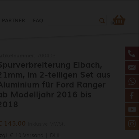
Suchformular
 PARTNER
FAQ
0
rtikelnummer:
700403
Spurverbreiterung Eibach,
21mm, im 2-teiligen Set aus
Aluminium für Ford Ranger
ab Modelljahr 2016 bis
2018
€ 145,00
Inklusive MWSt.
zgl. € 10 Versand | DHL