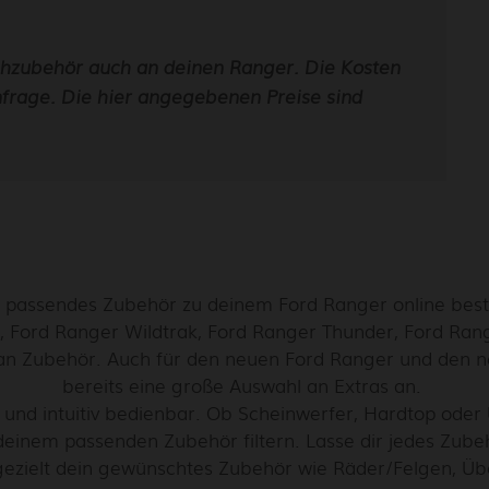
hzubehör auch an deinen Ranger. Die Kosten
nfrage. Die hier angegebenen Preise sind
 passendes Zubehör zu deinem Ford Ranger online beste
, Ford Ranger Wildtrak, Ford Ranger Thunder, Ford Ran
an Zubehör. Auch für den neuen Ford Ranger und den n
bereits eine große Auswahl an Extras an.
und intuitiv bedienbar. Ob Scheinwerfer, Hardtop oder Ü
 deinem passenden Zubehör filtern. Lasse dir jedes Zubeh
ezielt dein gewünschtes Zubehör wie Räder/Felgen, Üb