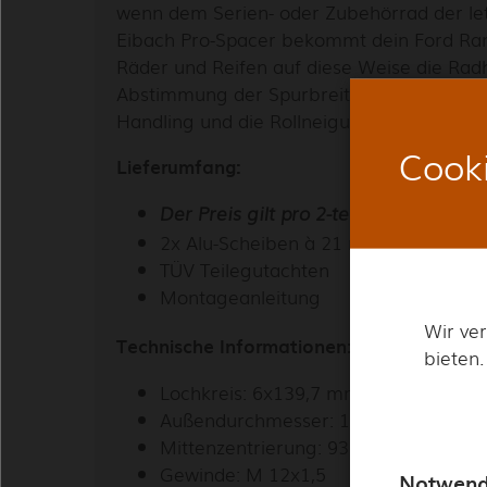
wenn dem Serien- oder Zubehörrad der let
Eibach Pro-Spacer bekommt dein Ford Rang
Räder und Reifen auf diese Weise die Radh
Abstimmung der Spurbreite verbessert abe
Handling und die Rollneigung werden opti
Cooki
Lieferumfang:
Der Preis gilt pro 2-teiligem Set!
Jetz
2x Alu-Scheiben à 21 mm (42 mm pro
TÜV Teilegutachten
verp
Montageanleitung
Wir ve
Technische Informationen:
Melde Di
bieten.
sichere D
Lochkreis: 6x139,7 mm
Außendurchmesser: 180 mm
Mittenzentrierung: 93 mm
Gewinde: M 12x1,5
Notwend