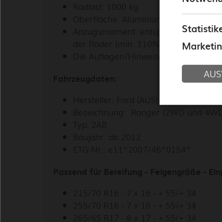
Radlast: 1000 kg
Ich möch
Oberfläche: Aluminium eloxiert
Datenschu
Statistik
Anzugsmoment: entsprechend den Ang
der Räder (min. 110Nm)
Marketi
Die Auflagen/Hinweise des TÜV-Teile
AUS
Fahrzeugdaten:
Hersteller: Ford (AUS) / 0900
Bezeichnung: Ranger (2WD und 4W
Typ: 2AB
Baujahr: ab 2012
ETG-Nr.: e11*2007/46*0154*..
Passend für Bereifung - Felgengröße - E
215/70 R16 - 7 x 16 - + 55/+ 34
255/70 R16 - 7 x 16 - + 55/+ 34
265/65 R17 - 8 x 17 - + 55/+ 34