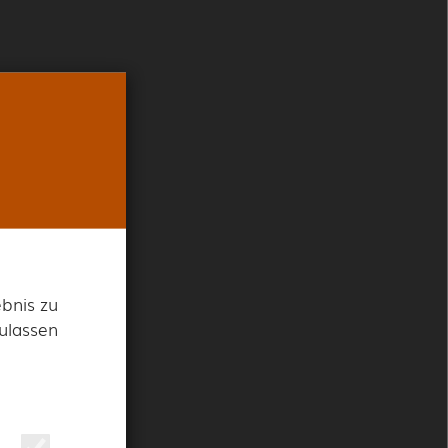
r
bnis zu
und
zulassen