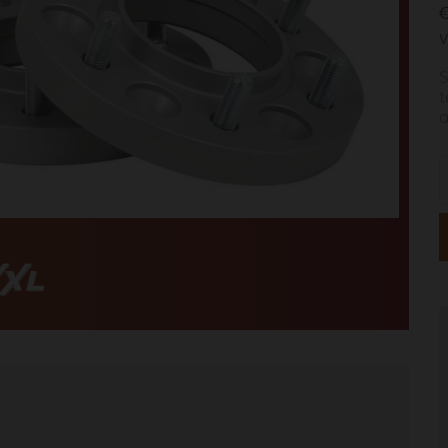
€
V
S
t
a