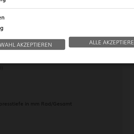
te den Newsletter erhalten und akzeptiere die
tzbedingungen
.
en
aben des Fahrzeugherstellers zur Befestigung
ng
gutachtens sind zu beachten.
ALLE AKZEPTIER
WAHL AKZEPTIEREN
D)
inpresstiefe in mm Rad/Gesamt