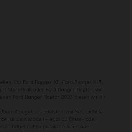
llen. Ob Ford Ranger XL, Ford Ranger XLT,
ger Stormtrak oder Ford Ranger Raptor, wir
euen Ford Ranger Raptor 2023 bieten wir dir
berrollbügel aus Edelstahl mit Set, mithilfe
ör für dein Modell – egal ob Einzel- oder
errollbügel mit Gepäckkorb & Set oder