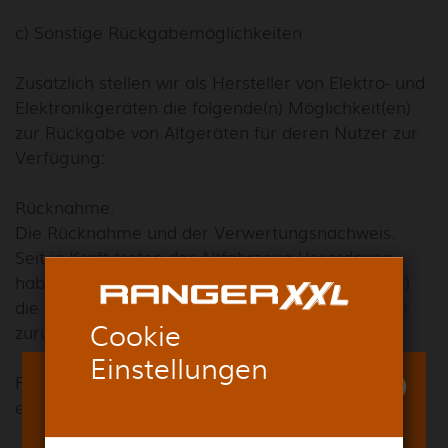
c) Sonstige Rückgabemöglichkeiten
Zusätzlich stellen wir als Hersteller von Elektro- und
Elektronikgeräten die folgende(n) Möglichkeit(en)
zur Rückgabe von Altgeräten für deren Nutzer zur
Verfügung:
Rücknahme.
Die Rücknahme und der Verwertungsnachweis.
Seit in Kraft treten der Altfahrzeug-Verordnung
haben Sie als Kunde (Letzthalter des Fahrzeuges)
die Möglichkeit, Ihr Altfahrzeug an den Hersteller
Cookie
zurückzugeben.
Einstellungen
Folgende Bedingungen muss Ihr Altfahrzeug dazu
erfüllen: