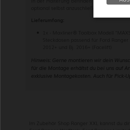
In der Halterung befinden sich zusätzlich 
optional selbst anzuschließen sind.
Lieferumfang:
1x - Maxliner® Toolbox Modell "MAXS
Steckdosen passend für Ford Ranger fü
2012+ und Bj. 2016+ (Facelift)
Hinweis: Gerne montieren wir dein Wunsc
für die Montage erhältst du bei uns auf A
exklusive Montagekosten. Auch für Pick-U
Im Zubehör Shop Ranger XXL kannst du dir