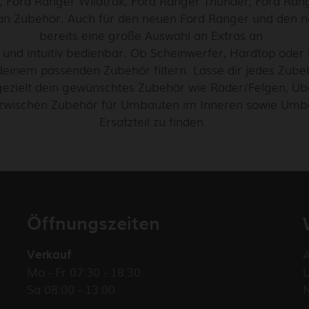
, Ford Ranger Wildtrak, Ford Ranger Thunder, Ford Ran
an Zubehör. Auch für den neuen Ford Ranger und den n
bereits eine große Auswahl an Extras an.
und intuitiv bedienbar. Ob Scheinwerfer, Hardtop oder Ü
 deinem passenden Zubehör filtern. Lasse dir jedes Zubeh
ezielt dein gewünschtes Zubehör wie Räder/Felgen, Üb
zwischen Zubehör für Umbauten im Inneren sowie Umba
Ersatzteil zu finden.
Öffnungszeiten
Verkauf
Mo - Fr 07:30 - 18:30
Sa 08:00 - 13:00