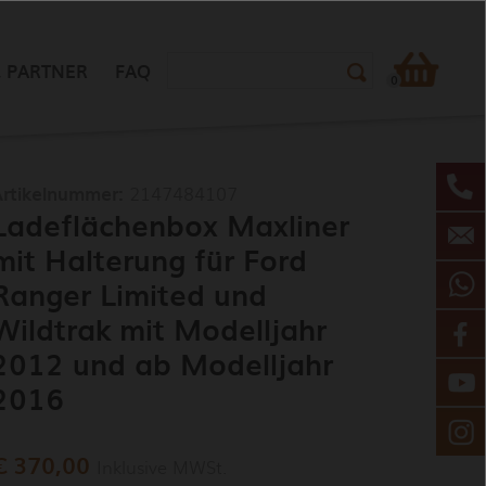
Suchformular
 PARTNER
FAQ
0
rtikelnummer:
2147484107
Ladeflächenbox Maxliner
mit Halterung für Ford
Ranger Limited und
Wildtrak mit Modelljahr
2012 und ab Modelljahr
2016
€ 370,00
Inklusive MWSt.