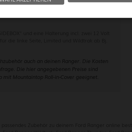
zwei 12 Volt Steckdosen (Wetterfest), die auch
IDEBOX" und eine Halterung incl. zwei 12 Volt
r die linke Seite, Limited und Wildtrak ab Bj.
hzubehör auch an deinen Ranger. Die Kosten
nfrage. Die hier angegebenen Preise sind
p mit Mountaintop Roll-in-Cover geeignet.
 passendes Zubehör zu deinem Ford Ranger online beste