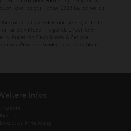
ger Stormtrak oder Ford Ranger Raptor, wir
euen Ford Ranger Raptor 2023 bieten wir dir
berrollbügel aus Edelstahl mit Set, mithilfe
ör für dein Modell – egal ob Einzel- oder
errollbügel mit Gepäckkorb & Set oder
uten außen entscheiden, um das richtige
Weitere Infos
Angebote
Über uns
Newsletter Anmeldung