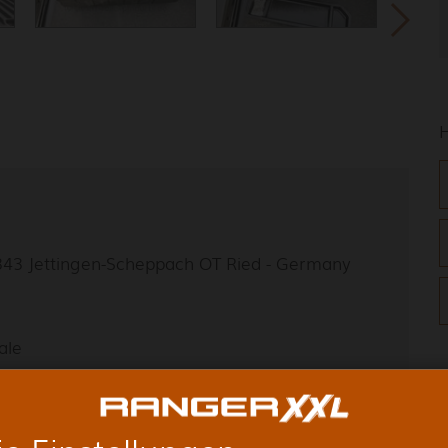
9343 Jettingen-Scheppach OT Ried - Germany
ale