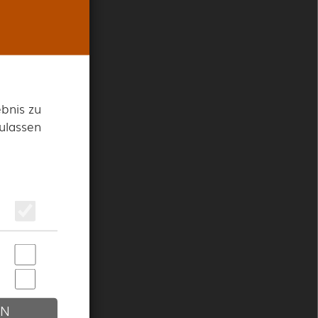
r
bnis zu
und
zulassen
EN