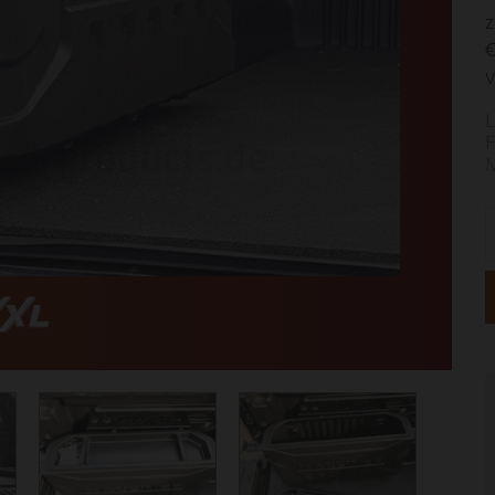
z
€
V
L
F
M