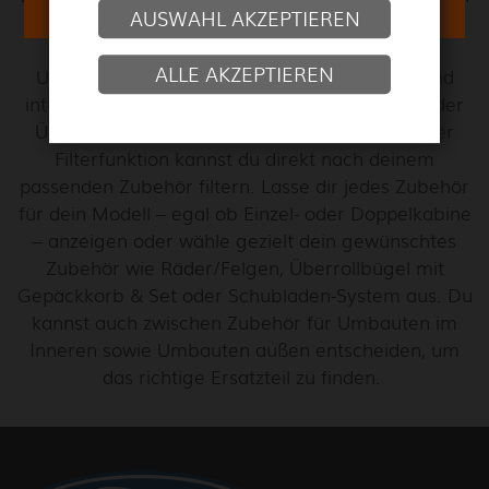
AUSWAHL AKZEPTIEREN
neuen Ford Ranger Raptor 2023 bieten wir dir
bereits eine große Auswahl an Extras an.
ALLE AKZEPTIEREN
Unser Zubehör Shop ist leicht zu entdecken und
intuitiv bedienbar. Ob Scheinwerfer, Hardtop oder
Überrollbügel aus Edelstahl mit Set, mithilfe der
Filterfunktion kannst du direkt nach deinem
passenden Zubehör filtern. Lasse dir jedes Zubehör
für dein Modell – egal ob Einzel- oder Doppelkabine
– anzeigen oder wähle gezielt dein gewünschtes
Zubehör wie Räder/Felgen, Überrollbügel mit
Gepäckkorb & Set oder Schubladen-System aus. Du
kannst auch zwischen Zubehör für Umbauten im
Inneren sowie Umbauten außen entscheiden, um
das richtige Ersatzteil zu finden.