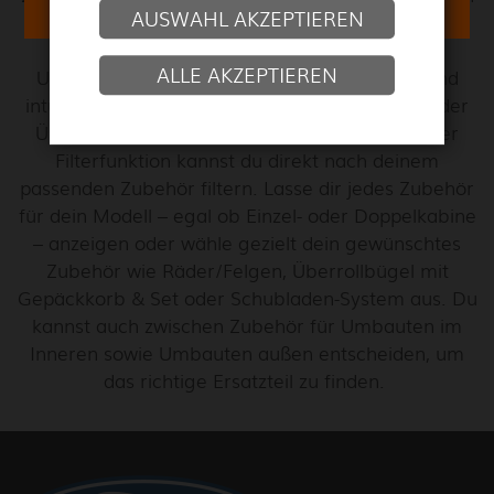
AUSWAHL AKZEPTIEREN
neuen Ford Ranger Raptor 2023 bieten wir dir
bereits eine große Auswahl an Extras an.
ALLE AKZEPTIEREN
Unser Zubehör Shop ist leicht zu entdecken und
intuitiv bedienbar. Ob Scheinwerfer, Hardtop oder
Überrollbügel aus Edelstahl mit Set, mithilfe der
Filterfunktion kannst du direkt nach deinem
passenden Zubehör filtern. Lasse dir jedes Zubehör
für dein Modell – egal ob Einzel- oder Doppelkabine
– anzeigen oder wähle gezielt dein gewünschtes
Zubehör wie Räder/Felgen, Überrollbügel mit
Gepäckkorb & Set oder Schubladen-System aus. Du
kannst auch zwischen Zubehör für Umbauten im
Inneren sowie Umbauten außen entscheiden, um
das richtige Ersatzteil zu finden.